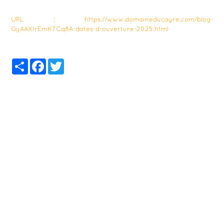
URL : https://www.domaineducayre.com/blog-
GyAAXIrEmK7Cq8A-dates-d-ouverture-2025.html
Partager
Facebook
Twitter