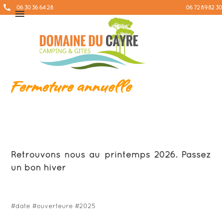
call
06 30 36 64 28
06 72 89 82 30
menu
Fermeture annuelle
Retrouvons nous au printemps 2026. Passez
un bon hiver
#date #ouverteure #2025